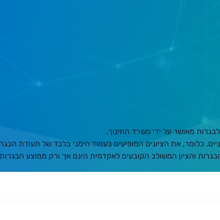
בגרות מאושר על ידי משרד החינוך.
ים. כלומר, את הציונים המופיעים בעמוד הימני בלבד של תעודת הבגרו
הבגרות והציון המשולב הקובעים לאקדמית הינם אך ורק ממוצע הבגרות 