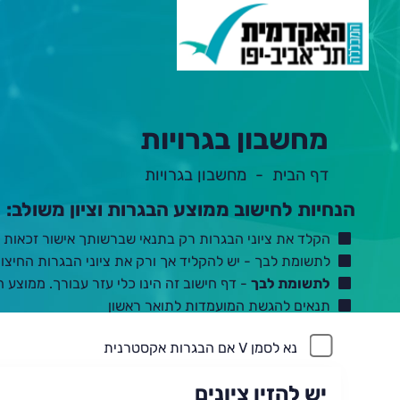
מחשבון בגרויות
דף הבית
מחשבון בגרויות
תוכן
הנחיות לחישוב ממוצע הבגרות וציון משולב:
ראשי
הקלד את ציוני הבגרות רק בתנאי שברשותך אישור זכאות ל
לתשומת לבך - יש להקליד אך ורק את ציוני הבגרות החיצוני
לתשומת לבך
- דף חישוב זה הינו כלי עזר עבורך. ממוצע 
(נפתח
תנאים להגשת המועמדות לתואר ראשון
בלשונית
חדשה
נא לסמן V אם הבגרות אקסטרנית
בדפדפן)
יש להזין ציונים